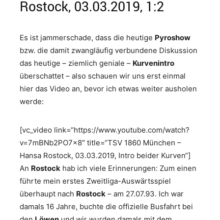
Rostock, 03.03.2019, 1:2
Es ist jammerschade, dass die heutige
Pyroshow
bzw. die damit zwangläufig verbundene Diskussion
das heutige – ziemlich geniale –
Kurvenintro
überschattet – also schauen wir uns erst einmal
hier das Video an, bevor ich etwas weiter ausholen
werde:
[vc_video link=“https://www.youtube.com/watch?
v=7mBNb2PO7x8″ title=“TSV 1860 München –
Hansa Rostock, 03.03.2019, Intro beider Kurven“]
An
Rostock
hab ich viele Erinnerungen: Zum einen
führte mein erstes Zweitliga-Auswärtsspiel
überhaupt nach
Rostock
– am 27.07.93. Ich war
damals 16 Jahre, buchte die offizielle Busfahrt bei
den
Löwen
und wir wurden damals mit dem