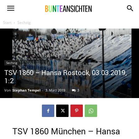
www.bunte-
Start
Sechzig
ansichten.de
Sechzig
TSV 1860 – Hansa Rostock, 03.03.2019,
1:2
Von
Stephan Tempel
-
3. März 2019
3
TSV 1860 München – Hansa