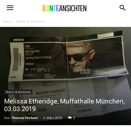
www.bunte-
Start
Kultur & Konzerte
ansichten.de
Kultur & Konzerte
Melissa Etheridge, Muffathalle München,
03.03.2019
Von
Thomas Fechner
-
3. März 2019
3