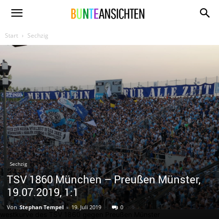
www.bunte-
Start
Sechzig
ansichten.de
Sechzig
TSV 1860 München – Preußen Münster,
19.07.2019, 1:1
Von
Stephan Tempel
-
19. Juli 2019
0
westkurve des TSV 1860 gegen Preußen Münster