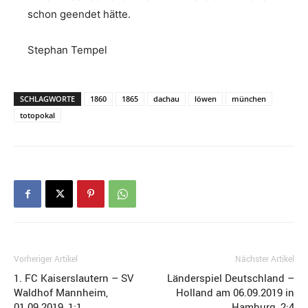
schon geendet hätte.
Stephan Tempel
SCHLAGWORTE
1860
1865
dachau
löwen
münchen
totopokal
Vorheriger Artikel
Nächster Artikel
1. FC Kaiserslautern – SV
Länderspiel Deutschland –
Waldhof Mannheim,
Holland am 06.09.2019 in
01.09.2019, 1:1
Hamburg, 2:4