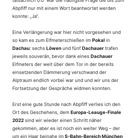
tatsächlich 0:0“ war die häufigste Frage die bis zum
Abpfiff nur mit einem Wort beantwortet werden
konnte: „Ja“.
Eine Verlängerung war hier nicht vorgesehen und
so kam es zum Elfmeterschießen im
Pokal
in
Dachau
: sechs
Löwen
und fünf
Dachauer
trafen
jeweils souverän, bevor dank eines
Dachauer
Elfmeters der weit über dem Tor in der bereits
einsetzenden Dämmerung verschwand der
Alptraum endlich vorbei war und und wir uns der
Fortsetzung der Gespräche widmen konnten.
Erst eine gute Stunde nach Abpfiff verlies ich den
Ort des Geschehens, dem
Europa-Leauge-Finale
2022
sind wir wieder einen Schritt näher
gekommen, aber es ist noch ein weiter Weg – der
um ein Haar beinahe im
S-Bahn-Bereich München