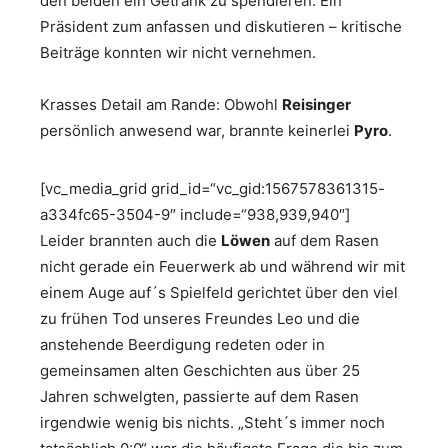
den beiden ein Getränk zu spendieren. Ein
Präsident zum anfassen und diskutieren – kritische
Beiträge konnten wir nicht vernehmen.
Krasses Detail am Rande: Obwohl
Reisinger
persönlich anwesend war, brannte keinerlei
Pyro
.
[vc_media_grid grid_id=“vc_gid:1567578361315-
a334fc65-3504-9″ include=“938,939,940″]
Leider brannten auch die
Löwen
auf dem Rasen
nicht gerade ein Feuerwerk ab und während wir mit
einem Auge auf´s Spielfeld gerichtet über den viel
zu frühen Tod unseres Freundes Leo und die
anstehende Beerdigung redeten oder in
gemeinsamen alten Geschichten aus über 25
Jahren schwelgten, passierte auf dem Rasen
irgendwie wenig bis nichts. „Steht´s immer noch