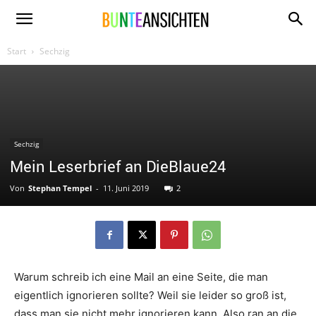
www.bunte-
Start
Sechzig
ansichten.de
Sechzig
Mein Leserbrief an DieBlaue24
Von
Stephan Tempel
-
11. Juni 2019
2
Warum schreib ich eine Mail an eine Seite, die man
eigentlich ignorieren sollte? Weil sie leider so groß ist,
dass man sie nicht mehr ignorieren kann. Also ran an die