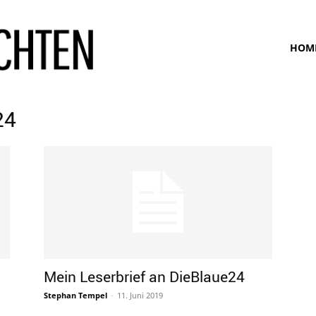
www.bunte-
HOM
ansichten.de
24
Mein Leserbrief an DieBlaue24
Stephan Tempel
-
11. Juni 2019