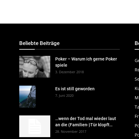
Beliebte Beiträge
B
Poker – Warum ich gerne Poker
G
spiele
R
3. Dezember 2018
S
K
Es ist still geworden
7. Juni 2020
M
Ta
Fr
…wenn der Tod mal wieder laut
an die (Familien-)Tür klopft…
P
28. November 2017
Po