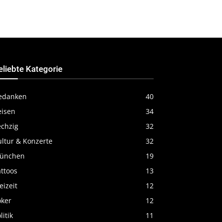
eliebte Kategorie
edanken
40
eisen
34
echzig
32
ultur & Konzerte
32
ünchen
19
ttoos
13
eizeit
12
oker
12
litik
11