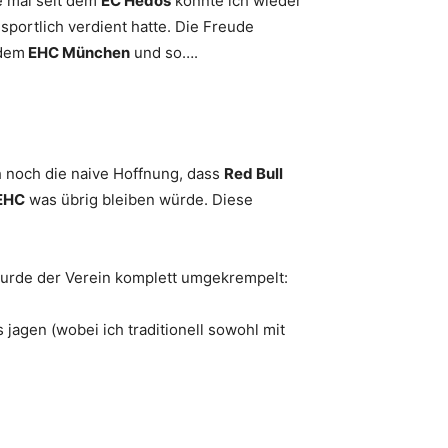
e mal seit dem
EC Hedos
konnte ich wieder
sportlich verdient hatte. Die Freude
 dem
EHC München
und so….
 noch die naive Hoffnung, dass
Red Bull
EHC
was übrig bleiben würde. Diese
rde der Verein komplett umgekrempelt:
s jagen (wobei ich traditionell sowohl mit