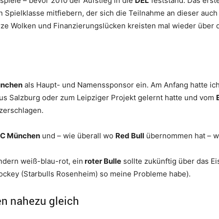
sspiele – bevor 2010 der Aufstieg in die
DEL
feststand. Das erst
Spielklasse mitfiebern, der sich die Teilnahme an dieser auch 
rze Wolken und Finanzierungslücken kreisten mal wieder über
nchen
als Haupt- und Namenssponsor ein. Am Anfang hatte ich
us Salzburg oder zum Leipziger Projekt gelernt hatte und vom
 zerschlagen.
C München
und – wie überall wo
Red Bull
übernommen hat – wu
ndern weiß-blau-rot, ein
roter Bulle
sollte zukünftig über das Ei
shockey (Starbulls Rosenheim) so meine Probleme habe).
en nahezu gleich