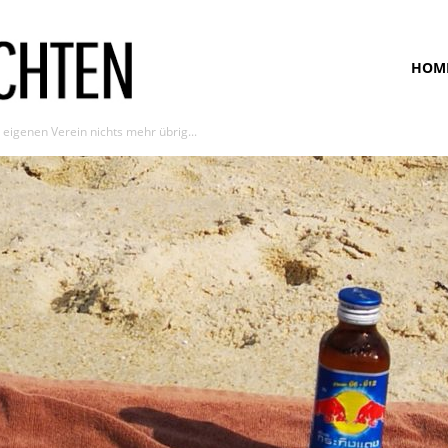
www.bunte-
HOM
igenen Verein nichts mehr übrig...
ansichten.de