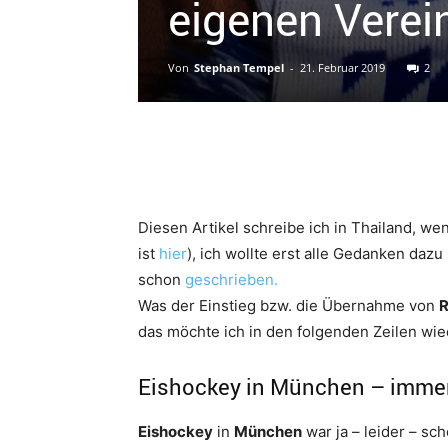
eigenen Verein
Von
Stephan Tempel
-
21. Februar 2019
2
Diesen Artikel schreibe ich in Thailand, w
ist
hier
), ich wollte erst alle Gedanken daz
schon
geschrieben.
Was der Einstieg bzw. die Übernahme von
R
das möchte ich in den folgenden Zeilen wi
Eishockey in München – imme
Eishockey
in
München
war ja – leider – s