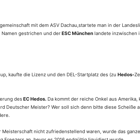
elgemeinschaft mit dem ASV Dachau,startete man in der Landesl
m Namen gestrichen und der
ESC München
landete inzwischen in
p, kaufte die Lizenz und den DEL-Startplatz des (zu
Hedos-
Ze
dierung des
EC Hedos.
Da kommt der reiche Onkel aus Amerika, ka
rd Deutscher Meister? Wer soll sich denn bitte diese Scheiße an
dere.
r Meisterschaft nicht zufriedenstellend waren, wurde das ganz
 Freezers an, bevor es 2016 endgültig liquidiert wurde.