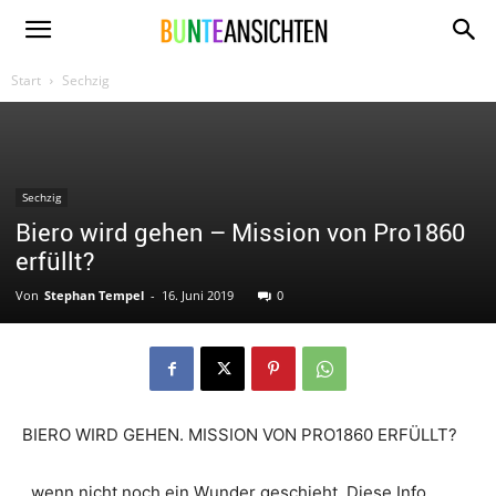
www.bunte-
Start
Sechzig
ansichten.de
Sechzig
Biero wird gehen – Mission von Pro1860
erfüllt?
Von
Stephan Tempel
-
16. Juni 2019
0
BIERO WIRD GEHEN. MISSION VON PRO1860 ERFÜLLT?
..wenn nicht noch ein Wunder geschieht. Diese Info