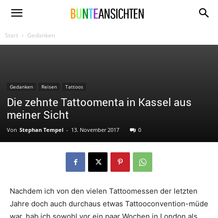
www.bunte-
Start
Gedanken
ansichten.de
Gedanken
Reisen
Tattoos
Die zehnte Tattoomenta in Kassel aus
meiner Sicht
Von
Stephan Tempel
-
13. November 2017
0
Nachdem ich von den vielen Tattoomessen der letzten
Jahre doch auch durchaus etwas Tattooconvention-müde
war, hab ich sowohl vor ein paar Wochen in London als