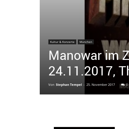
Kultur & Konzerte
München
Manowar im Z
24.11.2017, Th
Von
Stephan Tempel
-
25. November 2017
0