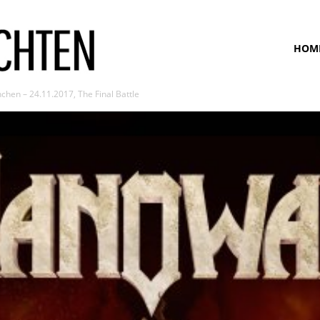
www.bunte-
HOM
hen – 24.11.2017, The Final Battle
ansichten.de