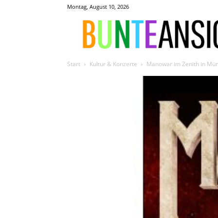
Montag, August 10, 2026
Start
Kultur & Konzerte
Manowar im Zenith in Münc