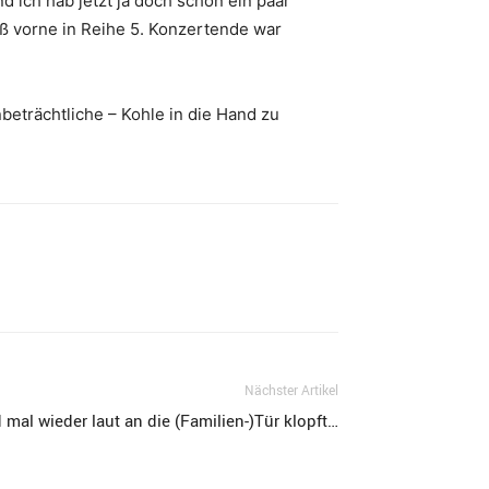
 ich hab jetzt ja doch schon ein paar
ß vorne in Reihe 5. Konzertende war
beträchtliche – Kohle in die Hand zu
Nächster Artikel
mal wieder laut an die (Familien-)Tür klopft…