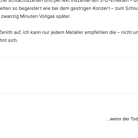
che Schlachtszenen und perfekt inszenierten 3-D-Effekten – und
elten so begeistert wie bei dem gestrigen Konzert – zum Schlu
zwanzig Minuten Vollgas später.
nith auf, ich kann nur jedem Metaller empfehlen die – nicht un
hnt sich.
…wenn der Tod 