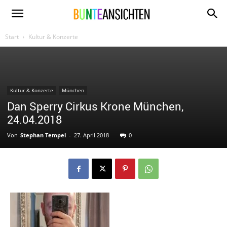
www.bunte-
Start
Kultur & Konzerte
ansichten.de
Kultur & Konzerte
München
Dan Sperry Cirkus Krone München,
24.04.2018
Von
Stephan Tempel
-
27. April 2018
0