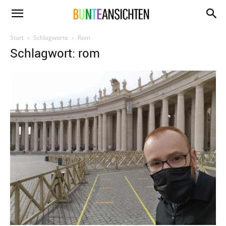
www.bunte-
Start
Schlagworte
Rom
Schlagwort: rom
ansichten.de