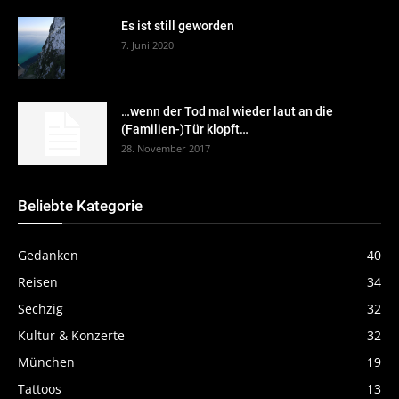
Es ist still geworden
7. Juni 2020
…wenn der Tod mal wieder laut an die
(Familien-)Tür klopft…
28. November 2017
Beliebte Kategorie
Gedanken
40
Reisen
34
Sechzig
32
Kultur & Konzerte
32
München
19
Tattoos
13