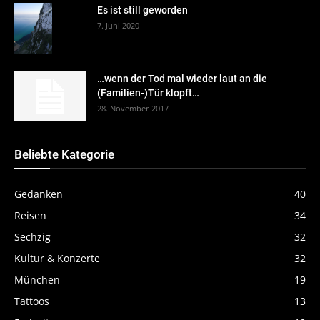
Es ist still geworden
7. Juni 2020
…wenn der Tod mal wieder laut an die
(Familien-)Tür klopft…
28. November 2017
Beliebte Kategorie
Gedanken
40
Reisen
34
Sechzig
32
Kultur & Konzerte
32
München
19
Tattoos
13