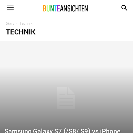
www.bunte-
Start
Technik
TECHNIK
ansichten.de
Samsung Galaxy S7 (/S8/ S9) vs iPhone