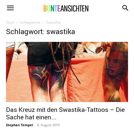
www.bunte-
Start
Schlagworte
Swastika
Schlagwort: swastika
ansichten.de
Das Kreuz mit den Swastika-Tattoos – Die
Sache hat einen...
Stephan Tempel
-
8. August 2019