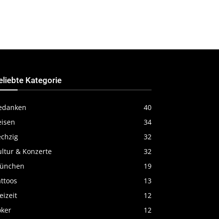
eliebte Kategorie
edanken
40
eisen
34
echzig
32
ultur & Konzerte
32
ünchen
19
ttoos
13
eizeit
12
oker
12