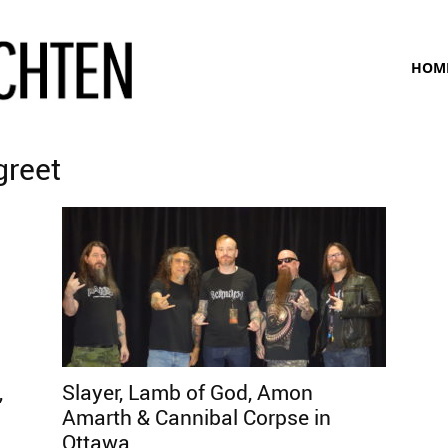
www.bunte-
HOM
ansichten.de
greet
,
Slayer, Lamb of God, Amon
Amarth & Cannibal Corpse in
Ottawa,...