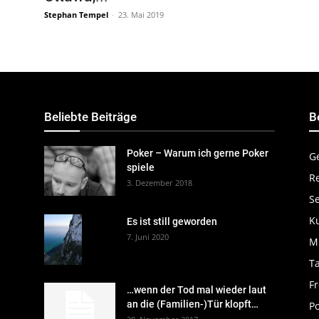
Stephan Tempel
-
23. Mai 2019
Beliebte Beiträge
B
Poker – Warum ich gerne Poker
G
spiele
R
3. Dezember 2018
S
K
Es ist still geworden
7. Juni 2020
M
Ta
Fr
…wenn der Tod mal wieder laut
an die (Familien-)Tür klopft…
P