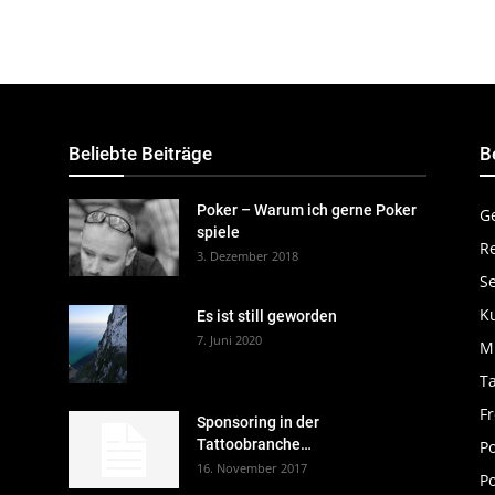
Beliebte Beiträge
B
Poker – Warum ich gerne Poker
G
spiele
R
3. Dezember 2018
S
K
Es ist still geworden
7. Juni 2020
M
Ta
Fr
Sponsoring in der
Tattoobranche…
P
16. November 2017
Po