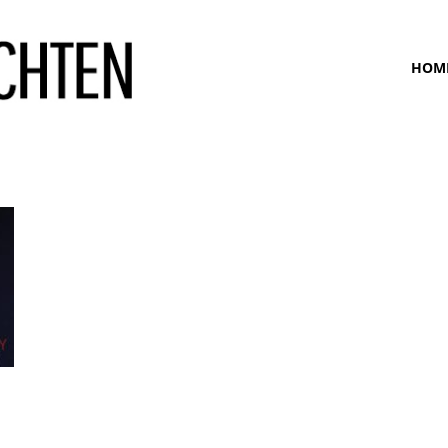
www.bunte-
HOM
ansichten.de