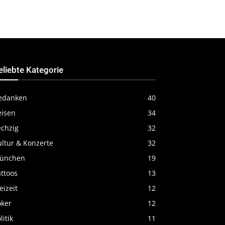
eliebte Kategorie
edanken
40
eisen
34
echzig
32
ultur & Konzerte
32
ünchen
19
ttoos
13
eizeit
12
oker
12
litik
11