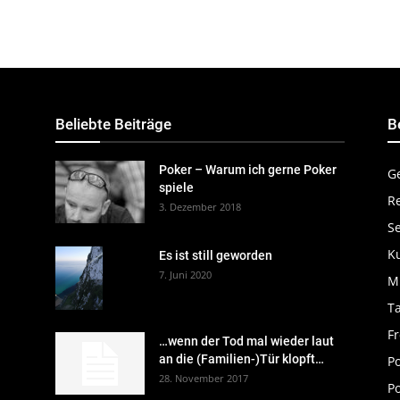
Beliebte Beiträge
B
Poker – Warum ich gerne Poker
G
spiele
R
3. Dezember 2018
S
K
Es ist still geworden
7. Juni 2020
M
Ta
Fr
…wenn der Tod mal wieder laut
an die (Familien-)Tür klopft…
P
28. November 2017
Po