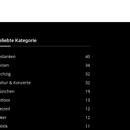
eliebte Kategorie
edanken
40
eisen
34
echzig
32
ultur & Konzerte
32
ünchen
19
ttoos
13
eizeit
12
oker
12
litik
11