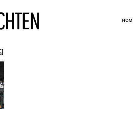
www.bunte-
HOM
ansichten.de
g