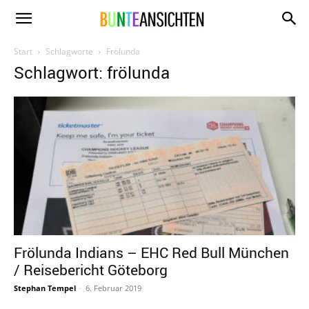
www.bunte-
Start
Schlagworte
Frölunda
Schlagwort: frölunda
ansichten.de
Frölunda Indians – EHC Red Bull München
/ Reisebericht Göteborg
Stephan Tempel
-
6. Februar 2019