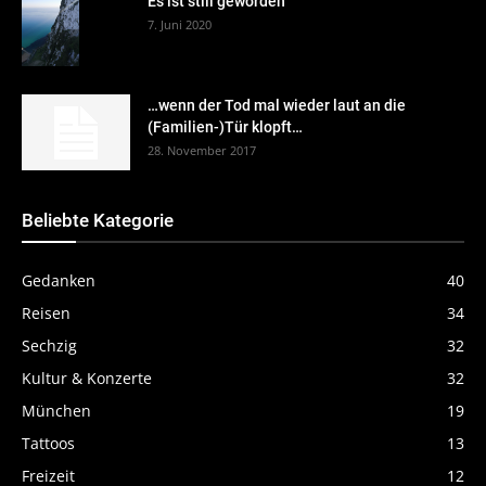
Es ist still geworden
7. Juni 2020
…wenn der Tod mal wieder laut an die
(Familien-)Tür klopft…
28. November 2017
Beliebte Kategorie
Gedanken
40
Reisen
34
Sechzig
32
Kultur & Konzerte
32
München
19
Tattoos
13
Freizeit
12