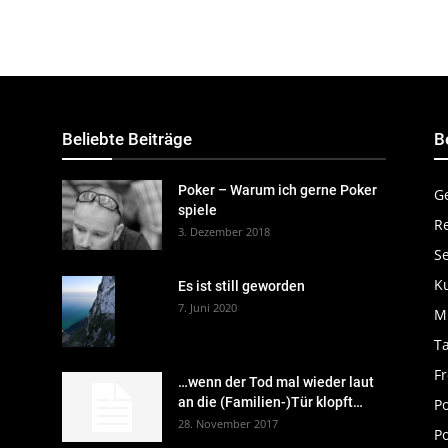
Beliebte Beiträge
B
Poker – Warum ich gerne Poker
G
spiele
R
3. Dezember 2018
S
K
Es ist still geworden
7. Juni 2020
M
Ta
Fr
…wenn der Tod mal wieder laut
an die (Familien-)Tür klopft…
P
28. November 2017
Po