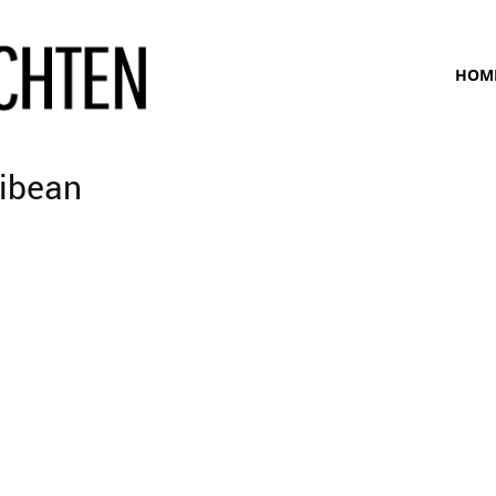
www.bunte-
HOM
ansichten.de
ribean