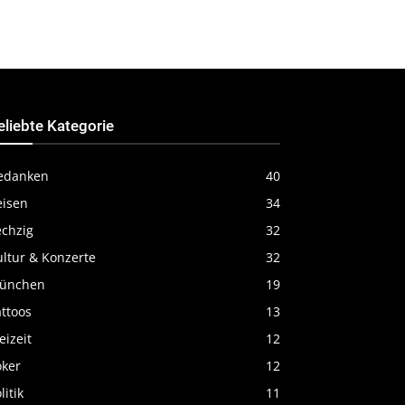
eliebte Kategorie
edanken
40
eisen
34
echzig
32
ultur & Konzerte
32
ünchen
19
ttoos
13
eizeit
12
oker
12
litik
11