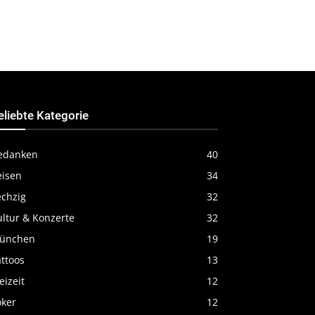
eliebte Kategorie
edanken
40
eisen
34
echzig
32
ultur & Konzerte
32
ünchen
19
ttoos
13
eizeit
12
oker
12