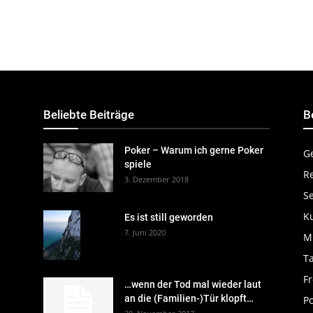
Beliebte Beiträge
B
Poker – Warum ich gerne Poker
G
spiele
R
3. Dezember 2018
S
K
Es ist still geworden
7. Juni 2020
M
Ta
Fr
…wenn der Tod mal wieder laut
an die (Familien-)Tür klopft…
P