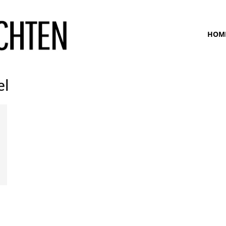
www.bunte-
HOM
ansichten.de
el